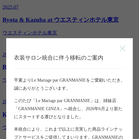
2025.07
Ryota & Kazuha at ウエスティンホテル東京
ウエスティンホテル東京
2025.02
衣装サロン統合に伴う移転のご案内
Ryoya & Ayana at ウエスティンホテル東京
ウエスティンホテル東京
平素よりLe Mariage par GRANMANIEをご愛顧いただき、
誠にありがとうございます。
このたび「Le Mariage par GRANMANIE」は、姉妹店
2025.01
「GRANMANIE GINZA」へ統合し、2026年6月より新た
Kota ＆ Sayaka at ウエスティンホテル東京
にスタートする運びとなりました。
ウエスティンホテル東京
本統合により、これまで以上に充実した商品ラインナッ
プとサービスをご提供してまいります。GRANMANIEの