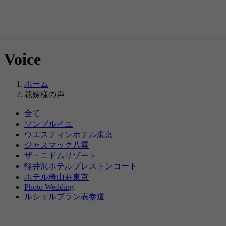
Voice
ホーム
花嫁様の声
全て
ソンブルイユ
ウエスティンホテル東京
ジャスマック八雲
ザ・ニドムリゾート
軽井沢ホテルブレストンコート
ホテル椿山荘東京
Photo Wedding
ルシェルブラン表参道