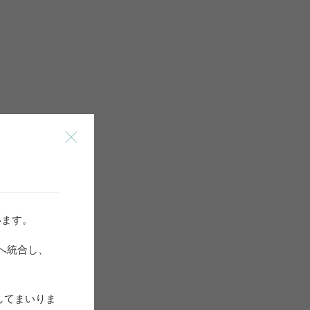
ざいます。
A」へ統合し、
してまいりま