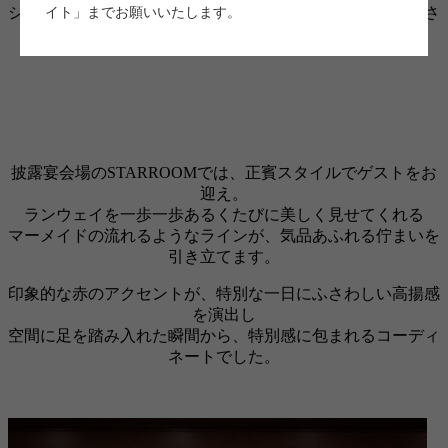
シンプルなマーメイドにはない、視線を惹きつける華やかさ
イト」までお願いいたします。
が漂います。
披露宴会場のSTARROOMでは、正賓スタイルでゲストをお
迎え。
ランウェイを一歩一歩あるくたびに美しく見せてくれる
マーメイドの流れるようなラインが、気品あふれる佇まいを
引き立てます。
印象的な赤のアクセントが、特別な一日にふさわしい高揚感
を演出し
空間に足を踏み入れた瞬間から、特別感に包まれるコーディ
ネートでした。