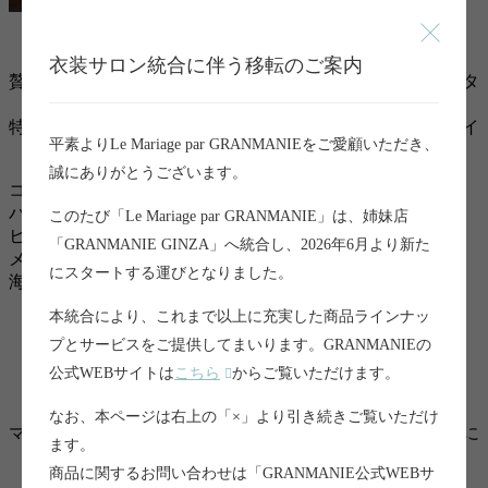
衣装サロン統合に伴う移転のご案内
贅沢な生地、スワロフスキーを用いた刺繍、ユニークなパタ
ーンが
特徴のイスラエルのデザイナーネッタベンシャブのマーメイ
平素よりLe Mariage par GRANMANIEをご愛顧いただき、
ドドレス。
誠にありがとうございます。
コルセットビスチェのデザインを用いたトップスは
バストからウエストにかけてのラインを華奢に魅せ
このたび「Le Mariage par GRANMANIE」は、姉妹店
ヒップラインに美しい立体感を生み出します。
「GRANMANIE GINZA」へ統合し、2026年6月より新た
メリハリのあるシルエットは
にスタートする運びとなりました。
海外ウエディングのワンシーンのような佇まいに。
本統合により、これまで以上に充実した商品ラインナッ
プとサービスをご提供してまいります。GRANMANIEの
公式WEBサイトは
こちら
からご覧いただけます。
なお、本ページは右上の「×」より引き続きご覧いただけ
マーメイドラインの膝下から、やわらかなチュールが優雅に
ます。
広がるシルエットは
商品に関するお問い合わせは「GRANMANIE公式WEBサ
ドラマティックな立体感を演出。