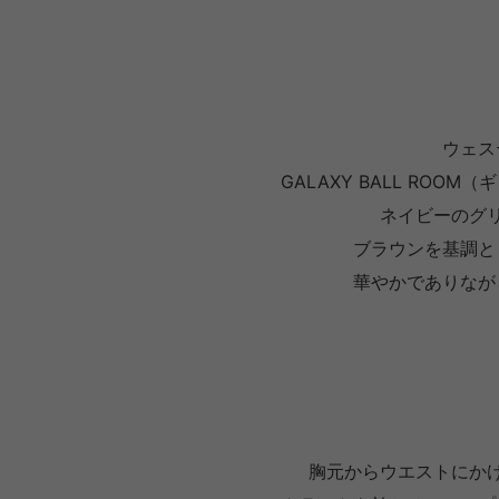
ウェス
GALAXY BALL RO
ネイビーのグ
ブラウンを基調と
華やかでありなが
胸元からウエストにか